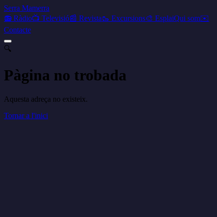
Serra Mamerra
📻 Ràdio
📺 Televisió
📰 Revista
🥾 Excursions
🎨 Esplai
Qui som
✉️
Contacte
🔍
Pàgina no trobada
Aquesta adreça no existeix.
Tornar a l'inici