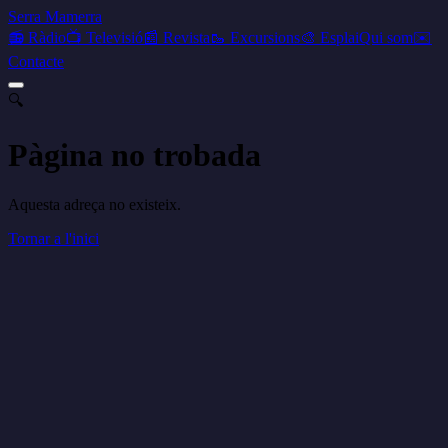
Serra Mamerra
📻 Ràdio
📺 Televisió
📰 Revista
🥾 Excursions
🎨 Esplai
Qui som
✉️
Contacte
🔍
Pàgina no trobada
Aquesta adreça no existeix.
Tornar a l'inici