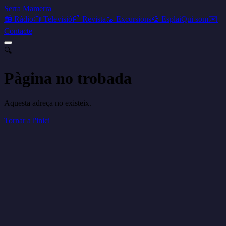
Serra Mamerra
📻 Ràdio
📺 Televisió
📰 Revista
🥾 Excursions
🎨 Esplai
Qui som
✉️
Contacte
🔍
Pàgina no trobada
Aquesta adreça no existeix.
Tornar a l'inici