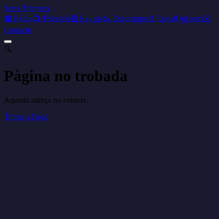
Serra Mamerra
📻 Ràdio
📺 Televisió
📰 Revista
🥾 Excursions
🎨 Esplai
Qui som
✉️
Contacte
🔍
Pàgina no trobada
Aquesta adreça no existeix.
Tornar a l'inici