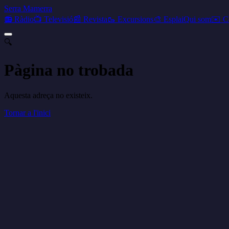
Serra Mamerra
📻 Ràdio
📺 Televisió
📰 Revista
🥾 Excursions
🎨 Esplai
Qui som
✉️ C
🔍
Pàgina no trobada
Aquesta adreça no existeix.
Tornar a l'inici